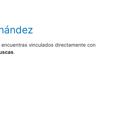
rnández
e encuentras vinculados directamente con
buscas
.