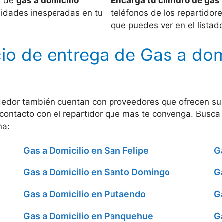
s de
gas a domicilio
Encarga tu cilindro de gas
sidades inesperadas en tu
teléfonos de los repartidor
que puedes ver en el listado
io de entrega de Gas a dom
ededor también cuentan con proveedores que ofrecen s
contacto con el repartidor que mas te convenga. Busca 
na:
Gas a Domicilio en San Felipe
G
Gas a Domicilio en Santo Domingo
G
Gas a Domicilio en Putaendo
G
Gas a Domicilio en Panquehue
G